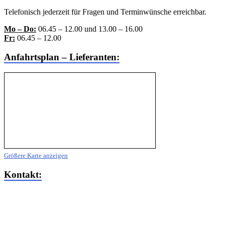
Telefonisch jederzeit für Fragen und Terminwünsche erreichbar.
Mo – Do:
06.45 – 12.00 und 13.00 – 16.00
Fr:
06.45 – 12.00
Anfahrtsplan – Lieferanten:
Größere Karte anzeigen
Kontakt:
MARIACHER Elektromechanik –
Maschinenbau Ges.m.b.H.
Heidenfeldstraße 67