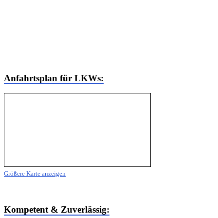
Heidenfeldstraße 67
9500 Villach
Telefon: +43 4242 / 340 40-0
Fax: +43 4242 / 340 40-4
Mobil: +43 664 / 35 61 759
Email: jentsch@mariacher.net
Anfahrtsplan für LKWs:
Größere Karte anzeigen
LKWs und Paketzusteller bitte über die Handwerkstrasse zufahren!
Unser Ladeplatz befindet sich vis-à-vis der Fa. Mößler Trans GmbH!
Kompetent & Zuverlässig: