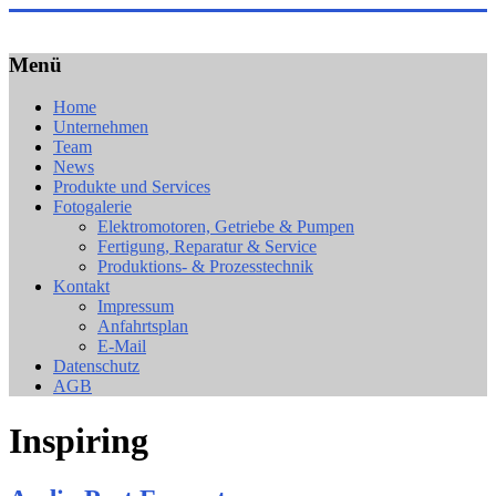
Zum
Inhalt
Mariacher
springen
Menü
9500
Villach
Home
–
Unternehmen
Heidenfeldstr.
Team
67
News
Produkte und Services
Fotogalerie
Elektromotoren, Getriebe & Pumpen
Fertigung, Reparatur & Service
Produktions- & Prozesstechnik
Kontakt
Impressum
Anfahrtsplan
E-Mail
Datenschutz
AGB
Inspiring