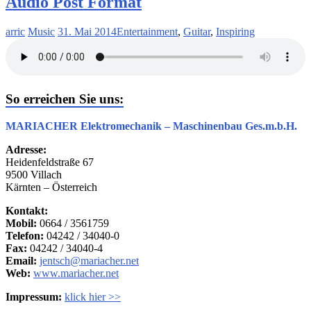
Audio Post Format
arric
Music
31. Mai 2014
Entertainment
,
Guitar
,
Inspiring
So erreichen Sie uns:
MARIACHER Elektromechanik – Maschinenbau Ges.m.b.H.
Adresse:
Heidenfeldstraße 67
9500 Villach
Kärnten – Österreich
Kontakt:
Mobil:
0664 / 3561759
Telefon:
04242 / 34040-0
Fax:
04242 / 34040-4
Email:
jentsch@mariacher.net
Web:
www.mariacher.net
Impressum:
klick hier >>